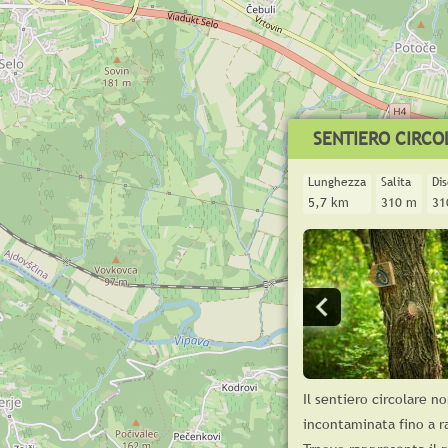
SENTIERO CIRCO
Lunghezza
Salita
Di
5,7 km
310 m
31
Il sentiero circolare n
incontaminata fino a ra