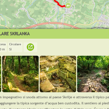
LARE SKRLANKA
scesa
Circolare
0 m
Sì
on impegnativo si snoda attorno al paese Skrilje e attraversa il tipico p
ggiungere la tipica sorgente d’acqua ben custodita. Il sentiero ai pied