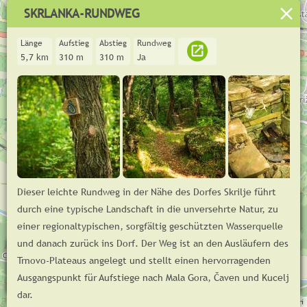
SKRLANKA-RUNDWEG
Länge
Aufstieg
Abstieg
Rundweg
5,7 km
310 m
310 m
Ja
Dieser leichte Rundweg in der Nähe des Dorfes Skrilje führt
+
durch eine typische Landschaft in die unversehrte Natur, zu
−
einer regionaltypischen, sorgfältig geschützten Wasserquelle
und danach zurück ins Dorf. Der Weg ist an den Ausläufern des
m
400
Trnovo-Plateaus angelegt und stellt einen hervorragenden
200
Ausgangspunkt für Aufstiege nach Mala Gora, Čaven und Kucelj
© GoodTrail 2025,
www.goodtrail.si
km
0
1
2
3
4
5
dar.
Anmelden
Leaflet
| ©
OpenStreetMap
contributors, Tiles © Esri — Source: Esri