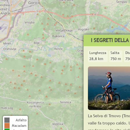
I SEGRETI DELLA
Lunghezza
Salita
Di
28,8 km
750 m
75
La Selva di Trnovo (Trn
Asfalto
valle fa troppo caldo. 
Macadam