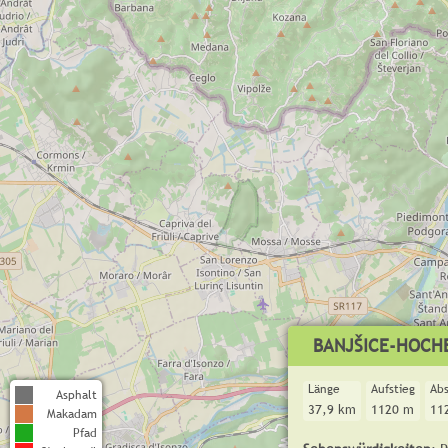
BANJŠICE-HOCH
Länge
Aufstieg
Abs
Asphalt
37,9 km
1120 m
11
Makadam
Pfad